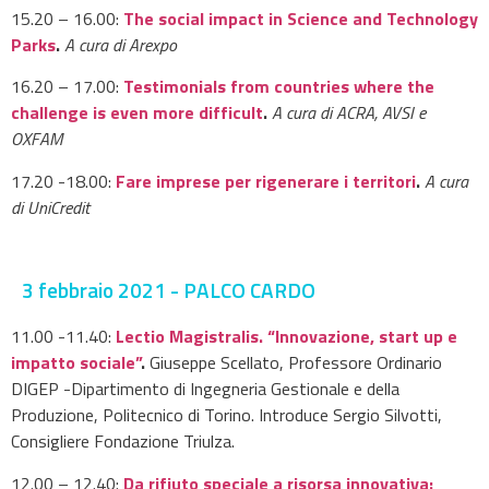
15.20 – 16.00:
The social impact in Science and Technology
Parks
.
A cura di Arexpo
16.20 – 17.00:
Testimonials from countries where the
challenge is even more difficult
.
A cura di ACRA, AVSI e
OXFAM
17.20 -18.00:
Fare imprese per rigenerare i territori
.
A cura
di UniCredit
3 febbraio 2021 - PALCO CARDO
11.00 -11.40:
Lectio Magistralis. “Innovazione, start up e
impatto sociale”
.
Giuseppe Scellato, Professore Ordinario
DIGEP -Dipartimento di Ingegneria Gestionale e della
Produzione, Politecnico di Torino. Introduce Sergio Silvotti,
Consigliere Fondazione Triulza.
12.00 – 12.40:
Da rifiuto speciale a risorsa innovativa: