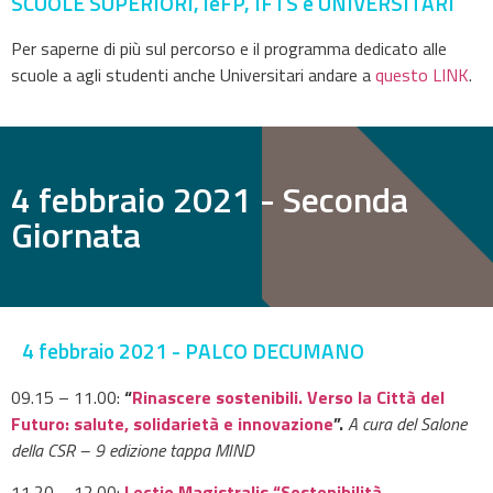
SCUOLE SUPERIORI, leFP, IFTS e UNIVERSITARI
Per saperne di più sul percorso e il programma dedicato alle
scuole a agli studenti anche Universitari andare a
questo LINK
.
4 febbraio 2021 - Seconda
Giornata
4 febbraio 2021 - PALCO DECUMANO
09.15 – 11.00:
“
Rinascere sostenibili. Verso la Città del
Futuro: salute, solidarietà e innovazione
”.
A cura del Salone
della CSR – 9 edizione tappa MIND
11.20 – 12.00:
Lectio Magistralis “Sostenibilità,