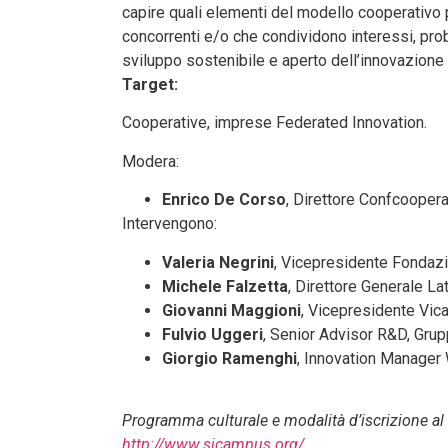
capire quali elementi del modello cooperativo
concorrenti e/o che condividono interessi, prob
sviluppo sostenibile e aperto dell’innovazione
Target:
Cooperative, imprese Federated Innovation.
Modera:
Enrico De Corso
, Direttore Confcooper
Intervengono:
Valeria Negrini
, Vicepresidente Fondazi
Michele Falzetta
, Direttore Generale La
Giovanni Maggioni
, Vicepresidente Vic
Fulvio Uggeri
, Senior Advisor R&D, Gru
Giorgio Ramenghi
, Innovation Manage
Programma culturale e modalità d’iscrizione al
http://www.sicampus.org/