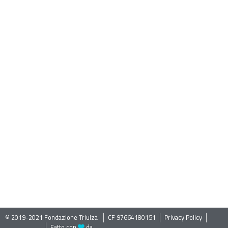
© 2019-2021 Fondazione Triulza ​
CF 97664180151
Privacy Policy
Fatto con
da