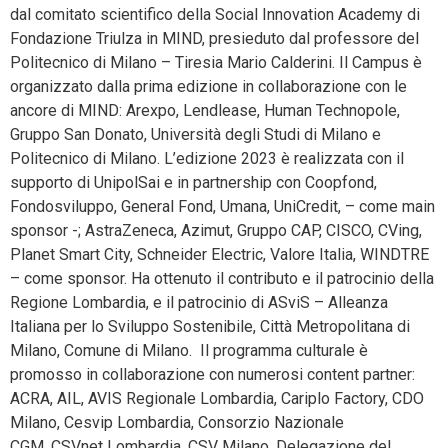
dal comitato scientifico della Social Innovation Academy di
Fondazione Triulza in MIND, presieduto dal professore del
Politecnico di Milano – Tiresia Mario Calderini. Il Campus è
organizzato dalla prima edizione in collaborazione con le
ancore di MIND: Arexpo, Lendlease, Human Technopole,
Gruppo San Donato, Università degli Studi di Milano e
Politecnico di Milano. L’edizione 2023 è realizzata con il
supporto di UnipolSai e in partnership con Coopfond,
Fondosviluppo, General Fond, Umana, UniCredit, – come main
sponsor -; AstraZeneca, Azimut, Gruppo CAP, CISCO, CVing,
Planet Smart City, Schneider Electric, Valore Italia, WINDTRE
– come sponsor. Ha ottenuto il contributo e il patrocinio della
Regione Lombardia, e il patrocinio di ASviS – Alleanza
Italiana per lo Sviluppo Sostenibile, Città Metropolitana di
Milano, Comune di Milano. Il programma culturale è
promosso in collaborazione con numerosi content partner:
ACRA, AIL, AVIS Regionale Lombardia, Cariplo Factory, CDO
Milano, Cesvip Lombardia, Consorzio Nazionale
CGM, CSVnet Lombardia, CSV Milano, Delegazione del