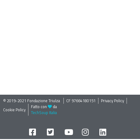
© 2019-2021 Fondazione Triulza ​
CF 97664180151
Privacy Policy
Fatto con
da
Cookie Policy
TechSoup Italia