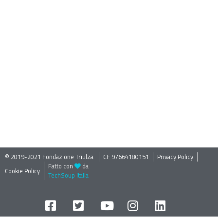
© 2019-2021 Fondazione Triulza ​
CF 97664180151
Privacy Policy
Fatto con
da
Cookie Policy
TechSoup Italia