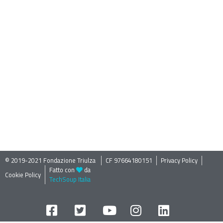
© 2019-2021 Fondazione Triulza ​
CF 97664180151
Privacy Policy
Fatto con
da
Cookie Policy
TechSoup Italia