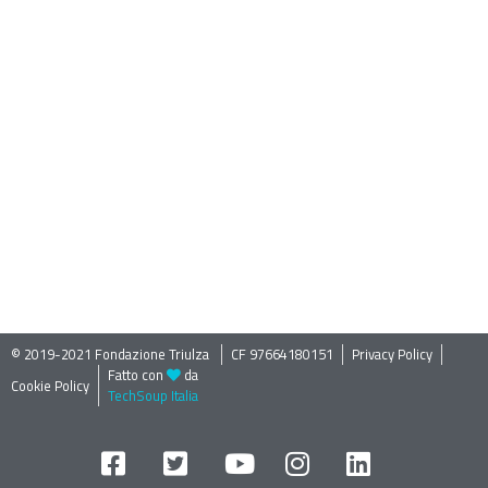
© 2019-2021 Fondazione Triulza ​
CF 97664180151
Privacy Policy
Fatto con
da
Cookie Policy
TechSoup Italia