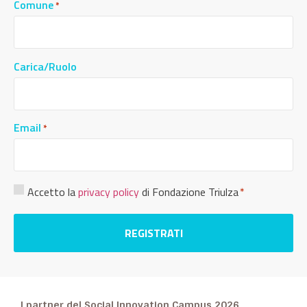
Comune
*
Carica/Ruolo
Email
*
Consenso
Accetto la
privacy policy
di Fondazione Triulza
*
Privacy
*
I partner del Social Innovation Campus 2026