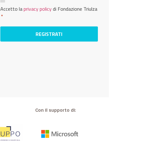
Consenso
Privacy
Accetto la
privacy policy
di Fondazione Triulza
*
*
Con il supporto di: