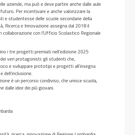
lle aziende, ma può e deve partire anche dalle aule
futuro. Per incentivare e anche valorizzare la
enti e studentesse delle scuole secondarie della
tà, Ricerca e Innovazione assegna dal 2018 il
n collaborazione con l’Ufficio Scolastico Regionale
ino i tre progetti premiati nell’edizione 2025
dei veri protagonisti: gli studenti che,
oco e sviluppare prototipi e progetti all’insegna
e dell’inclusione.
azione è un percorso condiviso, che unisce scuola,
e dalle idee dei più giovani.
mbarda
rsità, ricerca, innovazione di Regione Lombardia