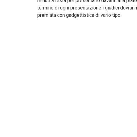
minuti a testa per presentarlo davanti alla plate
termine di ogni presentazione i giudici dovranno
premiata con gadgettistica di vario tipo.