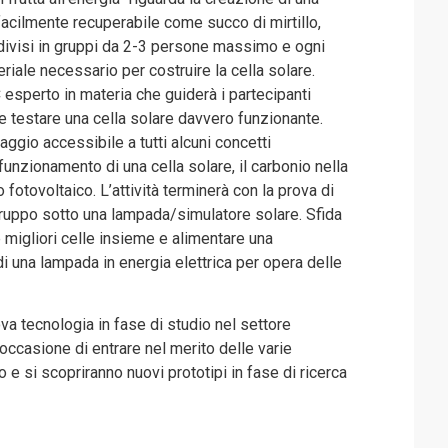
facilmente recuperabile come succo di mirtillo,
no divisi in gruppi da 2-3 persone massimo e ogni
riale necessario per costruire la cella solare.
C esperto in materia che guiderà i partecipanti
 e testare una cella solare davvero funzionante.
aggio accessibile a tutti alcuni concetti
l funzionamento di una cella solare, il carbonio nella
fotovoltaico. L’attività terminerà con la prova di
gruppo sotto una lampada/simulatore solare. Sfida
le migliori celle insieme e alimentare una
di una lampada in energia elettrica per opera delle
a tecnologia in fase di studio nel settore
l’occasione di entrare nel merito delle varie
 e si scopriranno nuovi prototipi in fase di ricerca