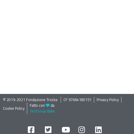
© 2019-2021 Fondazione Triulza ​
CF 97664180151
Privacy Policy
Fatto con
da
Cookie Policy
TechSoup Italia