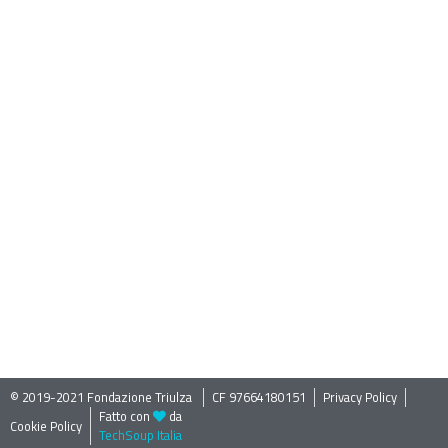
© 2019-2021 Fondazione Triulza ​
CF 97664180151
Privacy Policy
Fatto con
da
Cookie Policy
TechSoup Italia