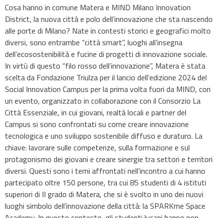
Cosa hanno in comune Matera e MIND Milano Innovation
District, la nuova città e polo dell’innovazione che sta nascendo
alle porte di Milano? Nate in contesti storici e geografici molto
diversi, sono entrambe “città smart”, luoghi all’insegna
dell’ecosostenibilità e fucine di progetti di innovazione sociale.
In virtù di questo “filo rosso dell’innovazione”, Matera è stata
scelta da Fondazione Triulza per il lancio dell’edizione 2024 del
Social Innovation Campus per la prima volta fuori da MIND, con
un evento, organizzato in collaborazione con il Consorzio La
Città Essenziale, in cui giovani, realtà locali e partner del
Campus si sono confrontati su come creare innovazione
tecnologica e uno sviluppo sostenibile diffuso e duraturo. La
chiave: lavorare sulle competenze, sulla formazione e sul
protagonismo dei giovani e creare sinergie tra settori e territori
diversi. Questi sono i temi affrontati nell’incontro a cui hanno
partecipato oltre 150 persone, tra cui 85 studenti di 4 istituti
superiori di II grado di Matera, che si è svolto in uno dei nuovi
luoghi simbolo dell’innovazione della città: la SPARKme Space
Academy. In questo contesto, gli studenti lucani hanno non