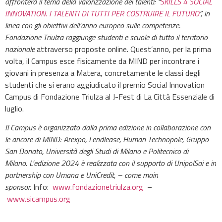
affronterà il tema della valorizzazione dei talenti:
“
SKILLS 4 SOCIAL
INNOVATION. I TALENTI DI TUTTI PER COSTRUIRE IL FUTURO
”,
in
linea con gli obiettivi dell’anno europeo sulle competenze.
Fondazione Triulza raggiunge studenti e scuole di tutto il territorio
nazionale
attraverso proposte online. Quest’anno, per la prima
volta, il Campus esce fisicamente da MIND per incontrare i
giovani in presenza a Matera, concretamente le classi degli
studenti che si erano aggiudicato il premio Social Innovation
Campus di Fondazione Triulza al J-Fest di La Città Essenziale di
luglio.
Il Campus è organizzato dalla prima edizione in collaborazione con
le ancore di MIND: Arexpo, Lendlease, Human Technopole, Gruppo
San Donato, Università degli Studi di Milano e Politecnico di
Milano. L’edizione 2024 è realizzata con il supporto di UnipolSai e in
partnership con Umana e UniCredit, – come main
sponsor.
Info:
www.fondazionetriulza.org
–
www.sicampus.org