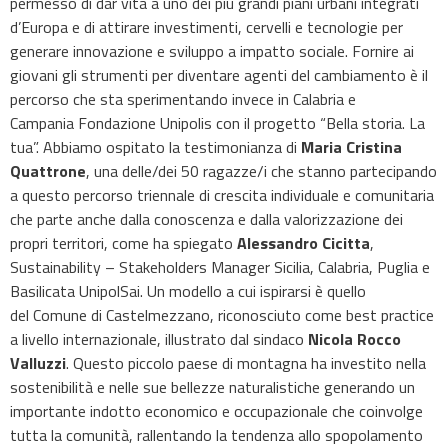
permesso di dar vita a uno dei più grandi piani urbani integrati
d’Europa e di attirare investimenti, cervelli e tecnologie per
generare innovazione e sviluppo a impatto sociale. Fornire ai
giovani gli strumenti per diventare agenti del cambiamento è il
percorso che sta sperimentando invece in Calabria e
Campania Fondazione Unipolis con il progetto “Bella storia. La
tua”. Abbiamo ospitato la testimonianza di
Maria Cristina
Quattrone
, una delle/dei 50 ragazze/i che stanno partecipando
a questo percorso triennale di crescita individuale e comunitaria
che parte anche dalla conoscenza e dalla valorizzazione dei
propri territori, come ha spiegato
Alessandro Cicitta
,
Sustainability – Stakeholders Manager Sicilia, Calabria, Puglia e
Basilicata UnipolSai. Un modello a cui ispirarsi è quello
del Comune di Castelmezzano, riconosciuto come best practice
a livello internazionale, illustrato dal sindaco
Nicola Rocco
Valluzzi
. Questo piccolo paese di montagna ha investito nella
sostenibilità e nelle sue bellezze naturalistiche generando un
importante indotto economico e occupazionale che coinvolge
tutta la comunità, rallentando la tendenza allo spopolamento