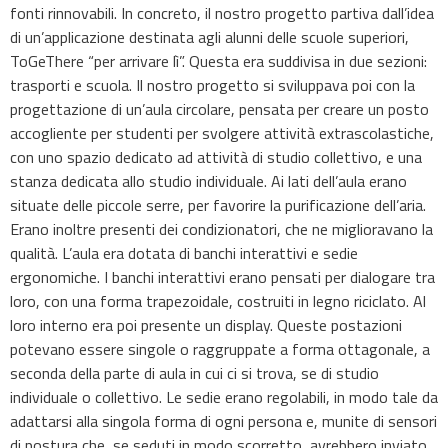
fonti rinnovabili. In concreto, il nostro progetto partiva dall’idea
di un’applicazione destinata agli alunni delle scuole superiori,
ToGeThere “per arrivare lì”. Questa era suddivisa in due sezioni:
trasporti e scuola. Il nostro progetto si sviluppava poi con la
progettazione di un’aula circolare, pensata per creare un posto
accogliente per studenti per svolgere attività extrascolastiche,
con uno spazio dedicato ad attività di studio collettivo, e una
stanza dedicata allo studio individuale. Ai lati dell’aula erano
situate delle piccole serre, per favorire la purificazione dell’aria.
Erano inoltre presenti dei condizionatori, che ne miglioravano la
qualità. L’aula era dotata di banchi interattivi e sedie
ergonomiche. I banchi interattivi erano pensati per dialogare tra
loro, con una forma trapezoidale, costruiti in legno riciclato. Al
loro interno era poi presente un display. Queste postazioni
potevano essere singole o raggruppate a forma ottagonale, a
seconda della parte di aula in cui ci si trova, se di studio
individuale o collettivo. Le sedie erano regolabili, in modo tale da
adattarsi alla singola forma di ogni persona e, munite di sensori
di postura che, se seduti in modo scorretto, avrebbero inviato