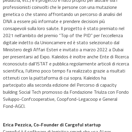
pediatria, etc.) e il progetto è nato proprio per aiutare sia i
professionisti coinvolti che le persone con una mutazione
genetica o che stanno affrontando un percorso di analisi del
DNA a essere più informate e prendere decisioni più
consapevoli sulla loro salute. Il progetto è stato premiato nel
2021 nell’ambito del premio “Top of the PID” per l’eccellenza
digitale indetto da Unioncamere ed è stato selezionato dal
Ministero degli Affari Esteri e invitato a marzo 2022 a Dubai
per presentarsi ad Expo. Kaleidos è inoltre anche Ente di Ricerca
riconosciuto dall’ISTAT e pubblica regolarmente articoli di ricerca
scientifica, l’ultimo poco tempo fa realizzato grazie a risultati
ottenuti con la piattaforma di cui sopra. Kaleidos ha
partecipato alla seconda edizione del Percorso di capacity
building Social Tech promosso da Fondazione Triulza con Fondo
Sviluppo-Confcooperative, Coopfond-Legacoop e General
Fond-AGCI.
Erica Pezzica, Co-Founder di Cargoful startup
Cargoful è il software di logistica smart che usa AI per